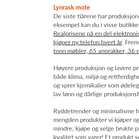
Lynrask mote
De siste tiårene har produksjone
eksempel kan du i visse butikke
Realprisene på en del elektroni
kjøper ny telefon hvert år
. Frem
tonn møbler, 65 anorakker, 36 m
Høyere produksjon og lavere pris
både klima, miljø og rettferdigh
og sprer kjemikalier som ødelegg
lav lønn og dårlige produksjons
Ryddetrender og minimalisme ha
mengden produkter vi kjøper og 
mindre, kjøpe og selge brukte p
kvalitet som varer! Et produkt s