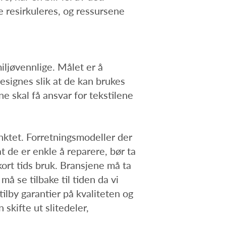
ke resirkuleres, og ressursene
iljøvennlige. Målet er å
designes slik at de kan brukes
e skal få ansvar for tekstilene
unktet. Forretningsmodeller der
t de er enkle å reparere, bør ta
kort tids bruk. Bransjene må ta
å se tilbake til tiden da vi
ilby garantier på kvaliteten og
skifte ut slitedeler,