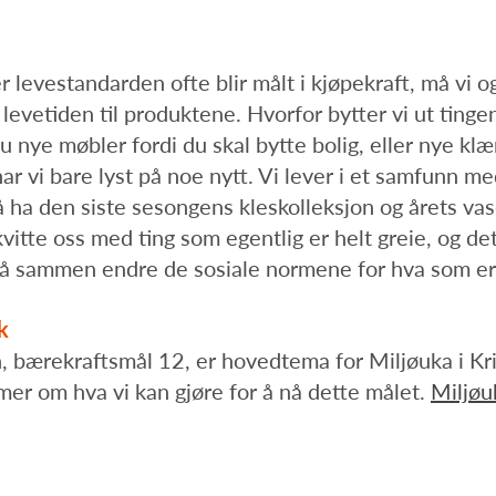
r levestandarden ofte blir målt i kjøpekraft, må vi 
levetiden til produktene. Hvorfor bytter vi ut tingen
du nye møbler fordi du skal bytte bolig, eller nye klæ
ar vi bare lyst på noe nytt. Vi lever i et samfunn m
 ha den siste sesongens kleskolleksjon og årets vas
 kvitte oss med ting som egentlig er helt greie, og det
å sammen endre de sosiale normene for hva som er gr
k
, bærekraftsmål 12, er hovedtema for Miljøuka i Kr
r om hva vi kan gjøre for å nå dette målet.
Miljøuk