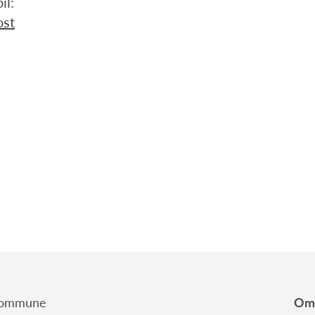
il:
ost
 kommune
Om 