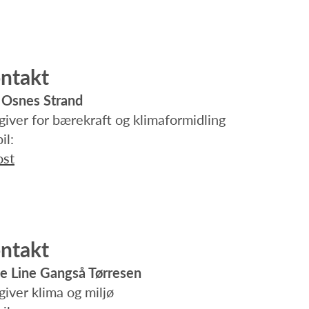
ntakt
n Osnes Strand
iver for bærekraft og klimaformidling
il:
ost
ntakt
e Line Gangså Tørresen
iver klima og miljø