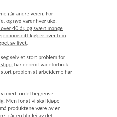
ene går andre veien. For
e, og nye varer hver uke.
t over 40 år, og svært mange
gjennomsnitt kjøper over fem
pet av livet
.
 seg selv et stort problem for
slipp
, har enormt vannforbruk
t stort problem at arbeiderne har
 vi med fordel begrense
. Men for at vi skal kjøpe
e, må produktene være av en
, når en blir lei av det.