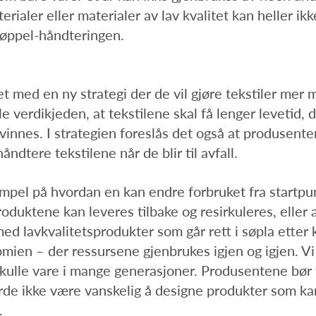
rialer eller materialer av lav kvalitet kan heller ik
 søppel-håndteringen.
med en ny strategi der de vil gjøre tekstiler mer m
e verdikjeden, at tekstilene skal få lenger levetid, 
vinnes. I strategien foreslås det også at produsenten
åndtere tekstilene når de blir til avfall.
ksempel på hvordan en kan endre forbruket fra startp
oduktene kan leveres tilbake og resirkuleres, eller a
ed lavkvalitetsprodukter som går rett i søpla etter 
mien – der ressursene gjenbrukes igjen og igjen. Vi m
kulle vare i mange generasjoner. Produsentene bør t
rde ikke være vanskelig å designe produkter som kan 
.