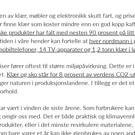
n av klær, møbler og elektronikk skutt fart, og pris
r finne klær som koster mindre enn en god kopp kaff
ske produkter har falt med nesten 90 prosent på lit
tiden i våre hender kan fortelle at
hver nordmann i 
obiltelefoner, 14 TV-apparater og 1,2 tonn klær i lø
er fører oftest til større miljøpåvirkning. Dette er i
et.
Klær og sko står for 8 prosent av verdens CO2-ut
er naturen i produksjonslandene. I tillegg er det e
forhold.
r vært i vinden de siste årene. Som forbrukere kan
omgir oss med. Det er både praktisk og klimavennlig
rodukter, eller i det minste resirkulere materialen
om bare varer et år kan ikke gjenbrukes av noen andre