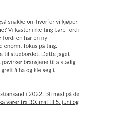
også snakke om hvorfor vi kjøper
e? Vi kaster ikke ting bare fordi
r fordi en har en ny
ed enormt fokus på ting.
e til stuebordet. Dette jaget
 påvirker bransjene til å stadig
eit å ha og kle seg i.
istiansand i 2022. Bli med på de
a varer fra 30. mai til 5. juni og