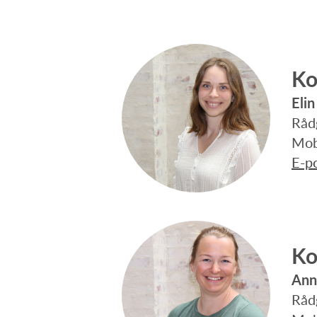
Ko
Eli
Rådg
Mob
E-p
Ko
Ann
Rådg