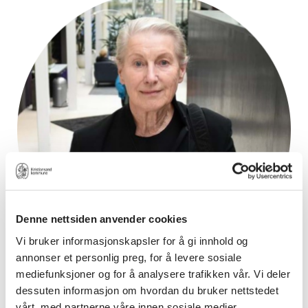
Denne nettsiden anvender cookies
Vi bruker informasjonskapsler for å gi innhold og
annonser et personlig preg, for å levere sosiale
mediefunksjoner og for å analysere trafikken vår. Vi deler
dessuten informasjon om hvordan du bruker nettstedet
Anna Luise Kirkengen
vårt, med partnerne våre innen sosiale medier,