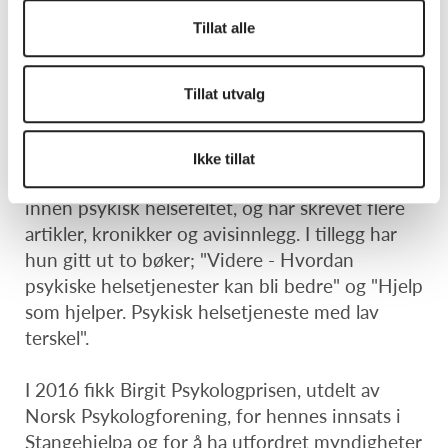
Birgit Valla
Tillat alle
Birgit Valla er utdannet psykolog fra NTNU og
er spesialist i klinisk psykologi (barn og
Tillat utvalg
ungdom).
Hun har lang erfaring med å holde foredrag og
Ikke tillat
undervisning på konferanser og seminarer
innen psykisk helsefeltet, og har skrevet flere
artikler, kronikker og avisinnlegg. I tillegg har
hun gitt ut to bøker; "Videre - Hvordan
psykiske helsetjenester kan bli bedre" og "Hjelp
som hjelper. Psykisk helsetjeneste med lav
terskel".
I 2016 fikk Birgit Psykologprisen, utdelt av
Norsk Psykologforening, for hennes innsats i
Stangehjelpa og for å ha utfordret myndigheter