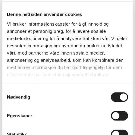
som vi beskytter miljøet. Det finnes håp i
handling, og dette kan føre til en positiv spiral.
Når vi som individer, nabolag, bedrifter eller
Denne nettsiden anvender cookies
kommunen tar små skritt for å redusere vårt
Vi bruker informasjonskapsler for å gi innhold og
klimafotavtrykk, bidrar vi til en større
annonser et personlig preg, for å levere sosiale
bevegelse. Men skrittene må bli større og
mediefunksjoner og for å analysere trafikken vår. Vi deler
dessuten informasjon om hvordan du bruker nettstedet
tempoet høyere!
vårt, med partnerne våre innen sosiale medier,
annonsering og analysearbeid, som kan kombinere den
Utdanning og bevisstgjøring kan bidra til å
med annen informasjon du har gjort tilgjengelig for dem,
endre holdninger og verdier, slik at bærekraft
eller som de har samlet inn gjennom din bruk av
blir en naturlig del av hverdagen. Dette kan
tjenestene deres.
også føre til mer miljøvennlige valg, både
Samtykkevalg
individuelt og kollektivt. Øke kunnskapen om
Nødvendig
miljø- og klimautfordringer og løsninger
gjennom utdanning og kampanjer på lokalt
Egenskaper
nivå, er noe som vi må ha mer fokus på i de
årene som kommer. Utdanning kan også
fremme kreativitet og innovasjon, noe som er
Statistikk