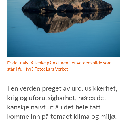
Er det naivt å tenke på naturen i et verdensbilde som
står i full fyr? Foto: Lars Verket
I en verden preget av uro, usikkerhet,
krig og uforutsigbarhet, høres det
kanskje naivt ut å i det hele tatt
komme inn på temaet klima og miljø.