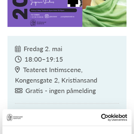
Fredag 2. mai
18:00–19:15
Teateret Intimscene,
Kongensgate 2, Kristiansand
Gratis - ingen påmelding
Arrangør:
Teateret og Chiara María Della
Piaggia
Språk:
Spansk med engelsk undertekst