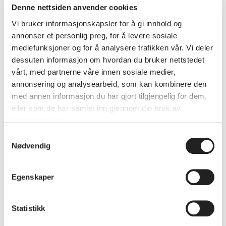
Denne nettsiden anvender cookies
Vi bruker informasjonskapsler for å gi innhold og
Rullestoltilpasset WC
annonser et personlig preg, for å levere sosiale
mediefunksjoner og for å analysere trafikken vår. Vi deler
Rullestoltilpasset lokale
dessuten informasjon om hvordan du bruker nettstedet
vårt, med partnerne våre innen sosiale medier,
annonsering og analysearbeid, som kan kombinere den
Utdanningsdokumentar som har som mål å øke
med annen informasjon du har gjort tilgjengelig for dem,
bevisstheten om kvinnelig kjønnslemlestelse,
eller som de har samlet inn gjennom din bruk av
tjenestene deres.
ett alvorlig
menneskerettighetsbrudd. Dokumentaren
Samtykkevalg
Nødvendig
forteller historien om Aminata Soucko, en
menneskerettighetsaktivist, og hennes kamp
for å få slutt på kvinnelig kjønnslemlestelse
Egenskaper
gjennom ekte vitnesbyrd og en pedagogisk
tilnærming. Filmen vil være tilgjengelig på
Statistikk
spansk med engelske undertekster.