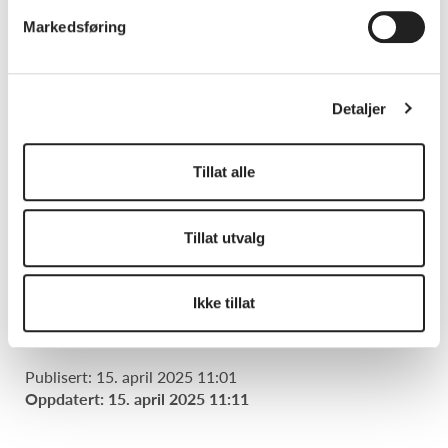
Dette arrangementet inngår i Demokratiuka, og
Markedsføring
det er en unik mulighet til å reflektere over
denne problematikken og bidra til sosial
endring. Inngangen er gratis, og vi håper på
Detaljer
stor deltakelse fra publikum for å støtte denne
viktige saken
Tillat alle
Link til Facebook-arrangement
Tillat utvalg
Del dette arrangementet:
Ikke tillat
Publisert: 15. april 2025 11:01
Oppdatert: 15. april 2025 11:11