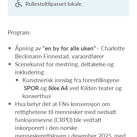
Rullestoltilpasset lokale
Program:
Åpning av
"en by for alle uken"
– Charlotte
Beckmann Finnestad, varaordfører
Scenekunst for mestring, deltakelse og
inkludering
Kunstnerisk innslag fra forestillingene
SPOR
og
Ikke A4
ved Kilden teater og
konserthus
Hva betyr det at FNs konvensjon om
rettighetene til mennesker med nedsatt
funksjonsevne (CRPD) ble vedtatt
inkorporert i den norske
menneskerettsloven i desember 2025, med