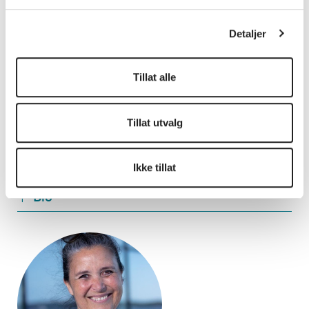
Detaljer
Tillat alle
Tillat utvalg
Eli Knøsen s
Fagdirektør på funksjonshemmede-feltet hos
Likestillings- og diskrimineringsombudet
Ikke tillat
Bio