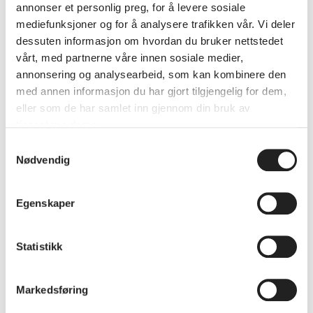
annonser et personlig preg, for å levere sosiale
mediefunksjoner og for å analysere trafikken vår. Vi deler
dessuten informasjon om hvordan du bruker nettstedet
vårt, med partnerne våre innen sosiale medier,
annonsering og analysearbeid, som kan kombinere den
med annen informasjon du har gjort tilgjengelig for dem,
eller som de har samlet inn gjennom din bruk av
tjenestene deres.
Samtykkevalg
Nødvendig
Charlotte Beckmann Finnestad
Varaordfører, Kristiansand kommune
Egenskaper
Bio
Statistikk
Markedsføring