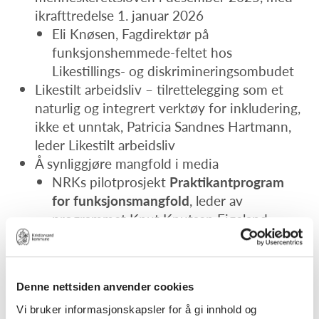
ikrafttredelse 1. januar 2026
Eli Knøsen, Fagdirektør på
funksjonshemmede-feltet hos
Likestillings- og diskrimineringsombudet
Likestilt arbeidsliv – tilrettelegging som et
naturlig og integrert verktøy for inkludering,
ikke et unntak, Patricia Sandnes Hartmann,
leder Likestilt arbeidsliv
Å synliggjøre mangfold i media
NRKs pilotprosjekt
Praktikantprogram
for funksjonsmangfold
, leder av
programmet Knut Knutsen Eigeland
forteller.
Oppsummerende kommentar fra Astrid
Tvedten som er leder av SAFO og Norges
Denne nettsiden anvender cookies
Handikaplag Kristiansand
Vi bruker informasjonskapsler for å gi innhold og