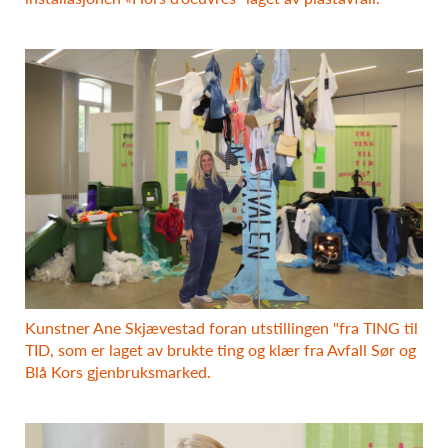
Kunstner Ane Skjævestad foran utstillingen "fra TING til
TID, som er laget av brukte ting og klær fra Avfall Sør og
Blå Kors gjenbruksmarked.