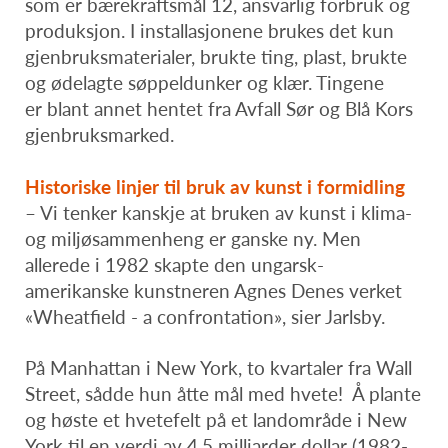
som er bærekraftsmål 12, ansvarlig forbruk og
produksjon. I installasjonene brukes det kun
gjenbruksmaterialer, brukte ting, plast, brukte
og ødelagte søppeldunker og klær. Tingene
er blant annet hentet fra Avfall Sør og Blå Kors
gjenbruksmarked.
Historiske linjer til bruk av kunst i formidling
– Vi tenker kanskje at bruken av kunst i klima-
og miljøsammenheng er ganske ny. Men
allerede i 1982 skapte den ungarsk-
amerikanske kunstneren Agnes Denes verket
«Wheatfield - a confrontation», sier Jarlsby.
På Manhattan i New York, to kvartaler fra Wall
Street, sådde hun åtte mål med hvete! Å plante
og høste et hvetefelt på et landområde i New
York til en verdi av 4,5 milliarder dollar (1982-