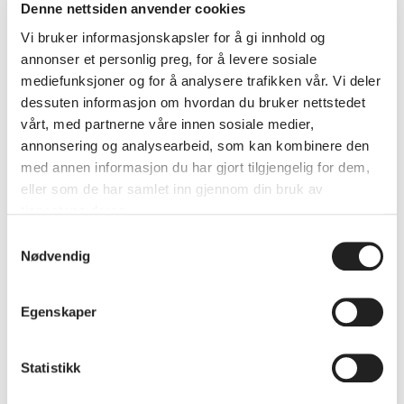
Denne nettsiden anvender cookies
etablert spennende samarbeid om et
Vi bruker informasjonskapsler for å gi innhold og
lokalt og grønt energisystem. Utsira
annonser et personlig preg, for å levere sosiale
er også «i vinden» når Norge skal
mediefunksjoner og for å analysere trafikken vår. Vi deler
omstille til havvind.
dessuten informasjon om hvordan du bruker nettstedet
vårt, med partnerne våre innen sosiale medier,
annonsering og analysearbeid, som kan kombinere den
På Utsira Nord skal det installeres 140 flytende
med annen informasjon du har gjort tilgjengelig for dem,
vindmøller over 1.010 kvadratkilometer
eller som de har samlet inn gjennom din bruk av
sjøareal. Dette har også konsekvenser for
tjenestene deres.
fiskeriene, fuglebestanden, miljøet for øvrig og
Samtykkevalg
ikke minst for lokalsamfunnet.
Nødvendig
På GrønnPraksis 23 (både dag 1 og 2) vil du få
Egenskaper
mer innsikt i hvordan Utsira utvikles som
foregangskommune for en energiomstilling.
Statistikk
Det kan gi matnyttig innsikt for alle som er
opptatt av hvordan natur og lokale livskvalitet