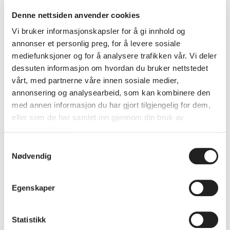
Denne nettsiden anvender cookies
Vi bruker informasjonskapsler for å gi innhold og
annonser et personlig preg, for å levere sosiale
mediefunksjoner og for å analysere trafikken vår. Vi deler
dessuten informasjon om hvordan du bruker nettstedet
vårt, med partnerne våre innen sosiale medier,
Presentasjonene under Bærekraftsmøtet i Nærings- og
annonsering og analysearbeid, som kan kombinere den
eierskapsutvalget avsluttet med en klar utfordring til
med annen informasjon du har gjort tilgjengelig for dem,
politikerne.
eller som de har samlet inn gjennom din bruk av
tjenestene deres.
Det var mange engasjerte innlegg fra
Samtykkevalg
Nødvendig
talerstolen under Bærekraftsmøtet. Både fra
innledere og politikere:
(alle foto: Ragna Marie Henden)
Egenskaper
Statistikk